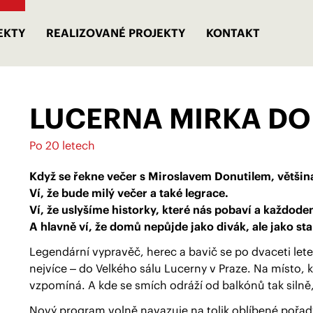
EKTY
REALIZOVANÉ PROJEKTY
KONTAKT
LUCERNA MIRKA DO
Po 20 letech
Když se řekne večer s Miroslavem Donutilem, většin
Ví, že bude milý večer a také legrace.
Ví, že uslyšíme historky, které nás pobaví a každoden
A hlavně ví, že domů nepůjde jako divák, ale jako st
Legendární vypravěč, herec a bavič se po dvaceti letec
nejvíce – do Velkého sálu Lucerny v Praze. Na místo, 
vzpomíná. A kde se smích odráží od balkónů tak silně, ž
Nový program volně navazuje na tolik oblíbené pořady