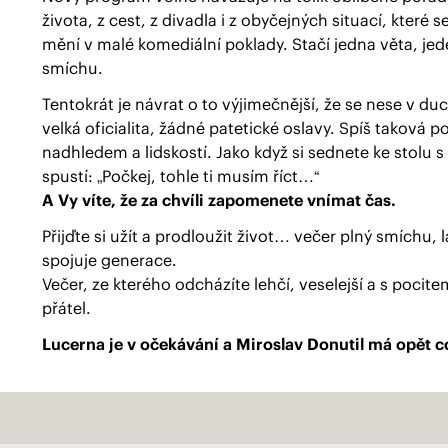
života, z cest, z divadla i z obyčejných situací, které 
mění v malé komediální poklady. Stačí jedna věta, jede
smíchu.
Tentokrát je návrat o to výjimečnější, že se nese v d
velká oficialita, žádné patetické oslavy. Spíš taková
nadhledem a lidskostí. Jako když si sednete ke stolu
spustí: „Počkej, tohle ti musím říct…“
A Vy víte, že za chvíli zapomenete vnímat čas.
Přijďte si užít a prodloužit život… večer plný smíchu
spojuje generace.
Večer, ze kterého odcházíte lehčí, veselejší a s pocite
přátel.
Lucerna je v očekávání a Miroslav Donutil má opět c