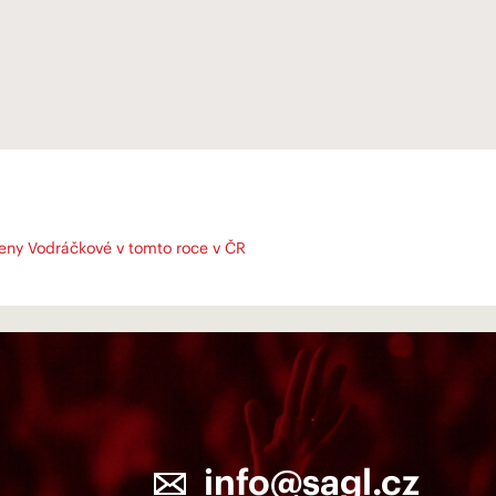
eny Vodráčkové v tomto roce v ČR
info@sagl.cz