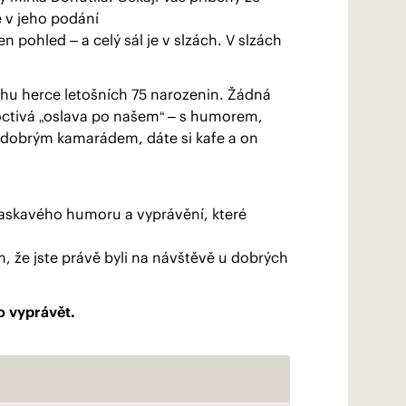
se v jeho podání
n pohled – a celý sál je v slzách. V slzách
uchu herce letošních 75 narozenin. Žádná
 poctivá „oslava po našem“ – s humorem,
 s dobrým kamarádem, dáte si kafe a on
, laskavého humoru a vyprávění, které
m, že jste právě byli na návštěvě u dobrých
o vyprávět.