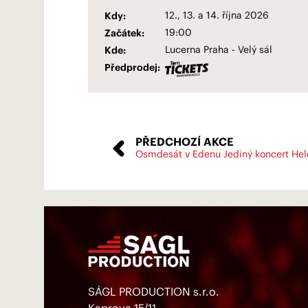
Kdy:
12., 13. a 14. října 2026
Začátek:
19:00
Kde:
Lucerna Praha - Velý sál
Předprodej:
PŘEDCHOZÍ
AKCE
Osmdesát v Edenu Jediný koncert Hel
SÁGL PRODUCTION s.r.o.