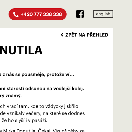
+420 777 338 338
english
ZPĚT NA PŘEHLED
NUTILA
a z nás se pousměje, protože ví…
ní starosti odsunou na vedlejší kolej.
arý známý.
h vrací tam, kde to vždycky jiskřilo
kde vznikaly večery, na které se dodnes
e ho slyší i v pasáži.
 Mirka Donutila. Čekají Vás příběhy ze